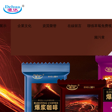
展示
企業文化
資質榮譽
在線留言
聯係草莓免费视
频污黄