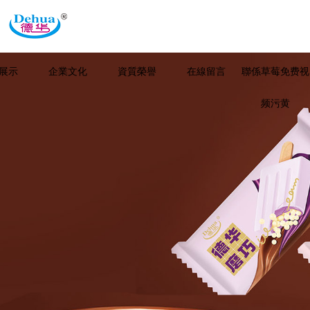
展示
企業文化
資質榮譽
在線留言
聯係草莓免费视
频污黄