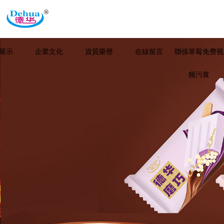
展示
企業文化
資質榮譽
在線留言
聯係草莓免费视
频污黄